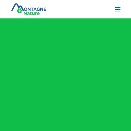
Stages et ateliers
Sur la piste végétale
Sur la piste animale
Sorties nocturnes
Treks
Raquettes
Montagne Nature s’adresse aux
curieux de nature. A ceux qui
Présentation
veulent se rapprocher du vivant. A
BLOG
ceux qui veulent sortir des sentiers
Portraits de montagnards
battus. A ceux qui veulent s’ouvrir
Carnet de Rando
aux autres...
La faune sauvage