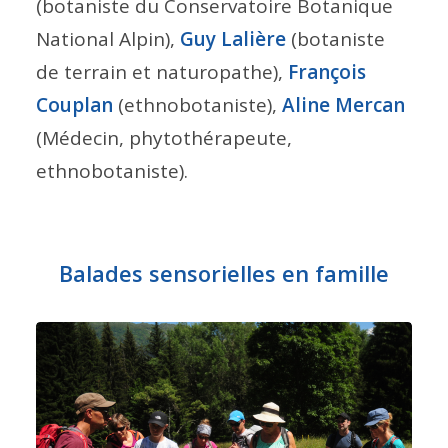
(botaniste du Conservatoire Botanique
National Alpin),
Guy Lalière
(botaniste
de terrain et naturopathe),
François
Couplan
(ethnobotaniste),
Aline Mercan
(Médecin, phytothérapeute,
ethnobotaniste).
Balades sensorielles en famille