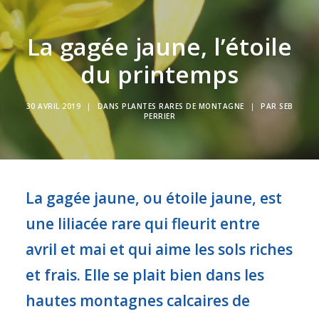
La gagée jaune, l’étoile
du printemps
30 AVRIL 2019
|
DANS
PLANTES RARES DE MONTAGNE
|
PAR
SEB
PERRIER
La gagée jaune, ou étoile jaune, est
une liliacée rare qui fleurit entre
avril et mai et qui aime les sols riches
et frais. Elle se plait bien dans les
hautes montagnes calcaires de